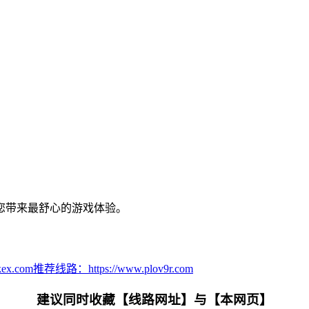
您带来最舒心的游戏体验。
kex.com
推荐线路：
https://www.plov9r.com
建议同时收藏【线路网址】与【本网页】