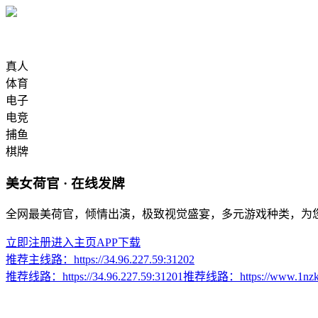
真人
体育
电子
电竞
捕鱼
棋牌
美女荷官 · 在线发牌
全网最美荷官，倾情出演，极致视觉盛宴，多元游戏种类，为
立即注册
进入主页
APP下载
推荐主线路：
https://34.96.227.59:31202
推荐线路：
https://34.96.227.59:31201
推荐线路：
https://www.1nz