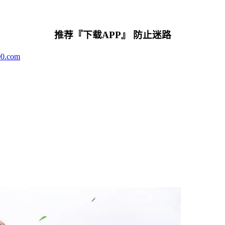
推荐『下载APP』 防止迷路
00.com