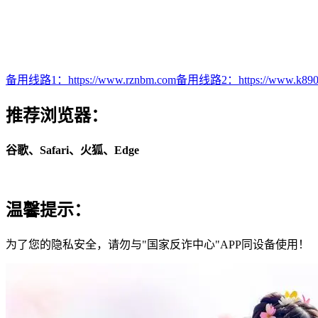
备用线路
1
：
https://www.rznbm.com
备用线路
2
：
https://www.k89
推荐浏览器：
谷歌、Safari、火狐、Edge
温馨提示：
为了您的隐私安全，请勿与"国家反诈中心"APP同设备使用！