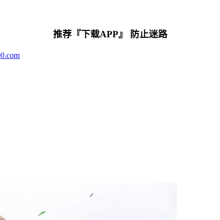
推荐『下载APP』 防止迷路
00.com