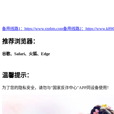
备用线路
1
：
https://www.rznbm.com
备用线路
2
：
https://www.k89
推荐浏览器：
谷歌、Safari、火狐、Edge
温馨提示：
为了您的隐私安全，请勿与"国家反诈中心"APP同设备使用！