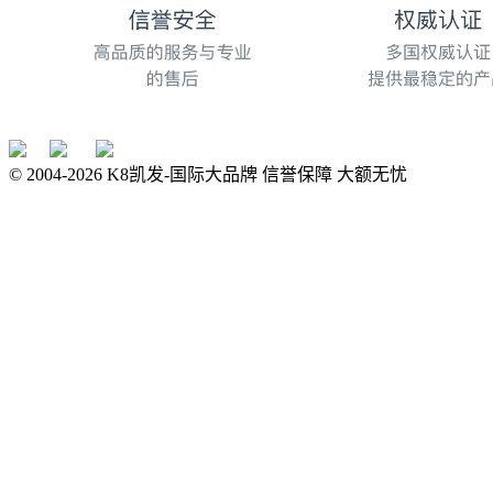
© 2004-
2026
K8凯发-国际大品牌 信誉保障 大额无忧