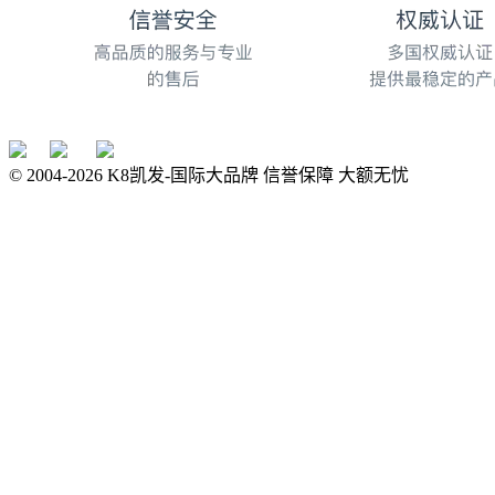
© 2004-
2026
K8凯发-国际大品牌 信誉保障 大额无忧