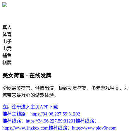
真人
体育
电子
电竞
捕鱼
棋牌
美女荷官 · 在线发牌
全网最美荷官，倾情出演，极致视觉盛宴，多元游戏种类，为
您带来最舒心的游戏体验。
立即注册
进入主页
APP下载
推荐主线路：
https://34.96.227.59:31202
推荐线路：
https://34.96.227.59:31201
推荐线路：
https://www.1nzkex.com
推荐线路：
https://www.plov9r.com