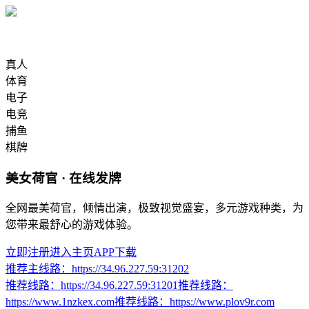
真人
体育
电子
电竞
捕鱼
棋牌
美女荷官 · 在线发牌
全网最美荷官，倾情出演，极致视觉盛宴，多元游戏种类，为
您带来最舒心的游戏体验。
立即注册
进入主页
APP下载
推荐主线路：
https://34.96.227.59:31202
推荐线路：
https://34.96.227.59:31201
推荐线路：
https://www.1nzkex.com
推荐线路：
https://www.plov9r.com