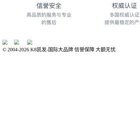
© 2004-
2026
K8凯发-国际大品牌 信誉保障 大额无忧