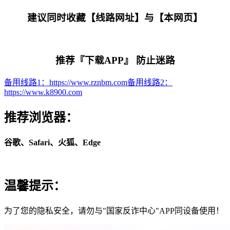
建议同时收藏【线路网址】与【本网页】
推荐『下载APP』 防止迷路
备用线路
1
：
https://www.rznbm.com
备用线路
2
：
https://www.k8900.com
推荐浏览器：
谷歌、Safari、火狐、Edge
温馨提示：
为了您的隐私安全，请勿与"国家反诈中心"APP同设备使用！