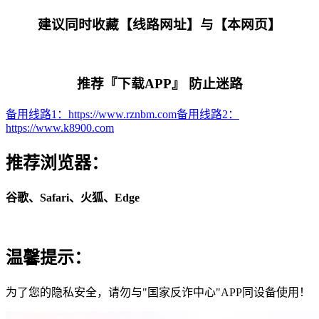
建议同时收藏【线路网址】与【本网页】
推荐『下载APP』 防止迷路
备用线路
1
：
https://www.rznbm.com
备用线路
2
：
https://www.k8900.com
推荐浏览器：
谷歌、Safari、火狐、Edge
温馨提示：
为了您的隐私安全，请勿与"国家反诈中心"APP同设备使用！