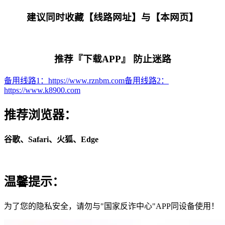
建议同时收藏【线路网址】与【本网页】
推荐『下载APP』 防止迷路
备用线路
1
：
https://www.rznbm.com
备用线路
2
：
https://www.k8900.com
推荐浏览器：
谷歌、Safari、火狐、Edge
温馨提示：
为了您的隐私安全，请勿与"国家反诈中心"APP同设备使用！