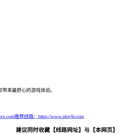
您带来最舒心的游戏体验。
kex.com
推荐线路：
https://www.plov9r.com
建议同时收藏【线路网址】与【本网页】