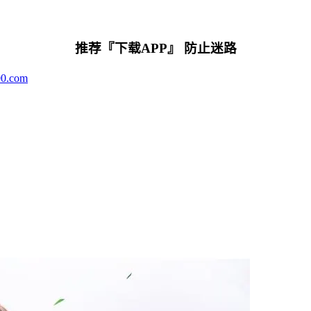
推荐『下载APP』 防止迷路
00.com