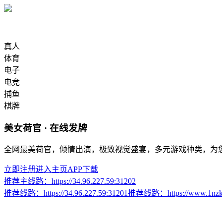
真人
体育
电子
电竞
捕鱼
棋牌
美女荷官 · 在线发牌
全网最美荷官，倾情出演，极致视觉盛宴，多元游戏种类，为
立即注册
进入主页
APP下载
推荐主线路：
https://34.96.227.59:31202
推荐线路：
https://34.96.227.59:31201
推荐线路：
https://www.1nz